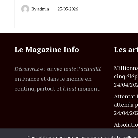
By
admin
23/03/2026
Le Magazine Info
Les ar
Millionna
Découvrez
et suivez
toute
l’
actualité
cinq élép
en France et dans le monde en
24/04/20
continu, partout et à
tout
moment.
Attentat 
attendu p
24/04/20
Absolutio
l’affaire
Nous utilisons des cookies pour vous garantir la meilleur