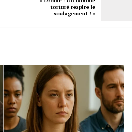
« Drôme : Un homme
torturé respire le
soulagement ! »