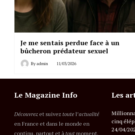
Je me sentais perdue face à un
bûcheron prédateur sexuel
By
admin
11/03/2026
Le Magazine Info
Les ar
Millionna
Découvrez
et suivez
toute
l’
actualité
cinq élép
en France et dans le monde en
24/04/20
continu, partout et à
tout
moment.