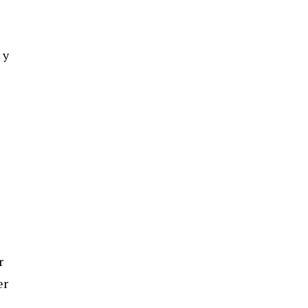
 y
r
er