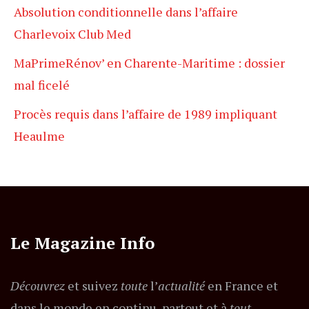
Absolution conditionnelle dans l’affaire
Charlevoix Club Med
MaPrimeRénov’ en Charente-Maritime : dossier
mal ficelé
Procès requis dans l’affaire de 1989 impliquant
Heaulme
Le Magazine Info
Découvrez
et suivez
toute
l’
actualité
en France et
dans le monde en continu, partout et à
tout