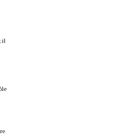
 il
ôle
tre