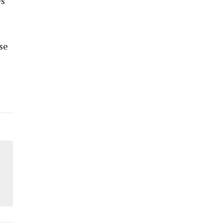
es
se