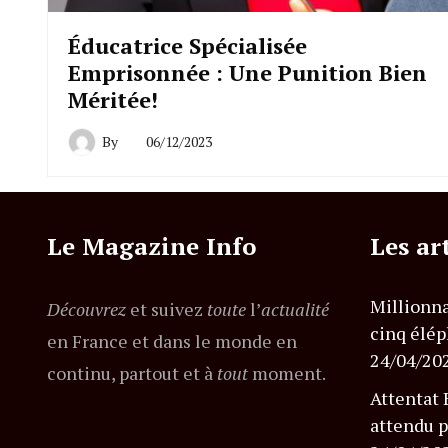
Éducatrice Spécialisée
Emprisonnée : Une Punition Bien
Méritée!
By
06/12/2023
Le Magazine Info
Les ar
Millionna
Découvrez
et suivez
toute
l’
actualité
cinq élép
en France et dans le monde en
24/04/20
continu, partout et à
tout
moment.
Attentat 
attendu p