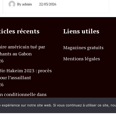
By
admin
22/03/2026
ticles récents
Liens utiles
ire américain tué par
Magazines gratuits
hants au Gabon
Mentions légales
26
Bir-Hakeim 2023 : procès
our l’assaillant
26
n conditionnelle dans
 Charlevoix Club Med
e expérience sur notre site web. Si vous continuez à utiliser ce site, n
26