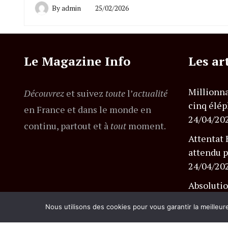
By
admin
25/02/2026
Le Magazine Info
Les ar
Millionna
Découvrez
et suivez
toute
l’
actualité
cinq élép
en France et dans le monde en
24/04/20
continu, partout et à
tout
moment.
Attentat 
attendu p
24/04/20
Absolutio
l’affaire
Nous utilisons des cookies pour vous garantir la meilleur
24/04/20