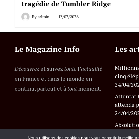
tragédie de Tumbler Ridge
By
admin
13/02/2026
Le Magazine Info
Les ar
Millionna
Découvrez
et suivez
toute
l’
actualité
cinq élép
en France et dans le monde en
24/04/20
continu, partout et à
tout
moment.
Attentat 
attendu p
24/04/20
Absolutio
l’affaire
Nous utilisons des cookies pour vous garantir la meilleur