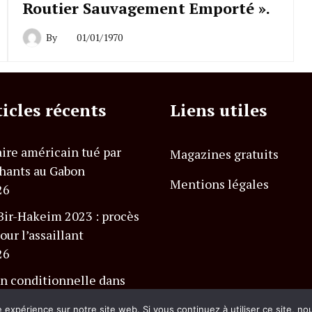
Routier Sauvagement Emporté ».
By
01/01/1970
ticles récents
Liens utiles
ire américain tué par
Magazines gratuits
hants au Gabon
Mentions légales
26
Bir-Hakeim 2023 : procès
our l’assaillant
26
n conditionnelle dans
 Charlevoix Club Med
e expérience sur notre site web. Si vous continuez à utiliser ce site, n