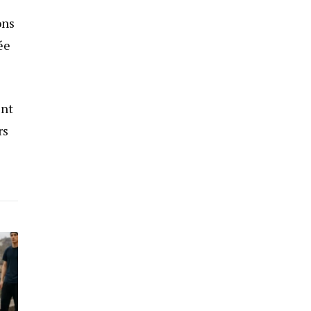
ons
ée
ent
rs