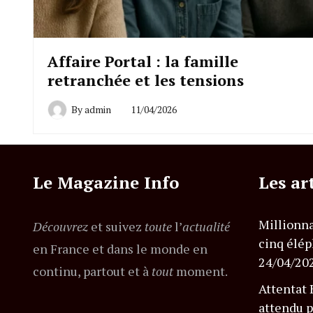
Affaire Portal : la famille
retranchée et les tensions
By
admin
11/04/2026
Le Magazine Info
Les ar
Millionna
Découvrez
et suivez
toute
l’
actualité
cinq élép
en France et dans le monde en
24/04/20
continu, partout et à
tout
moment.
Attentat 
attendu p