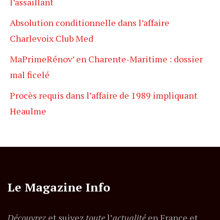
l’assaillant
Absolution conditionnelle dans l’affaire
Charlevoix Club Med
MaPrimeRénov’ en Charente-Maritime : dossier
mal ficelé
Procès requis dans l’affaire de 1989 impliquant
Heaulme
Le Magazine Info
Découvrez
et suivez
toute
l’
actualité
en France et