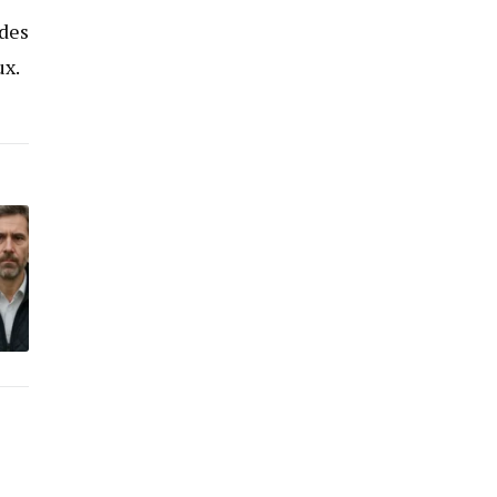
 des
ux.