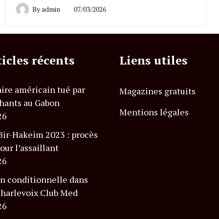
By
admin
07/03/2026
ticles récents
Liens utiles
ire américain tué par
Magazines gratuits
hants au Gabon
Mentions légales
26
Bir-Hakeim 2023 : procès
our l’assaillant
26
n conditionnelle dans
 Charlevoix Club Med
26