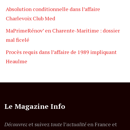
Absolution conditionnelle dans l’affaire
Charlevoix Club Med
MaPrimeRénov’ en Charente-Maritime : dossier
mal ficelé
Procès requis dans l’affaire de 1989 impliquant
Heaulme
Le Magazine Info
Découvrez
et suivez
toute
l’
actualité
en France et