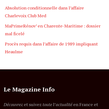
Absolution conditionnelle dans l’affaire
Charlevoix Club Med
MaPrimeRénov’ en Charente-Maritime : dossier
mal ficelé
Procès requis dans l’affaire de 1989 impliquant
Heaulme
Le Magazine Info
Découvrez
et suivez
toute
l’
actualité
en France et