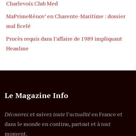
Charlevoix Club Med
MaPrimeRénov’ en Charente-Maritime : dossier
mal ficelé
Procès requis dans l’affaire de 1989 impliquant
Heaulme
Le Magazine Info
Découvrez
et suivez
toute
l’
actualité
en France et
dans le monde en continu, partout et à
tout
moment.