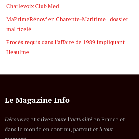
Charlevoix Club Med
MaPrimeRénov’ en Charente-Maritime : dossier
mal ficelé
Procès requis dans l’affaire de 1989 impliquant
Heaulme
Le Magazine Info
Découvrez
et suivez
toute
l’
actualité
en France et
dans le monde en continu, partout et à
tout