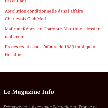
l’assaillant
Absolution conditionnelle dans l’affaire
Charlevoix Club Med
MaPrimeRénov’ en Charente-Maritime : dossier
mal ficelé
Procès requis dans l’affaire de 1989 impliquant
Heaulme
Le Magazine Info
Découvrez
et suivez
toute
l’
actualité
en France et