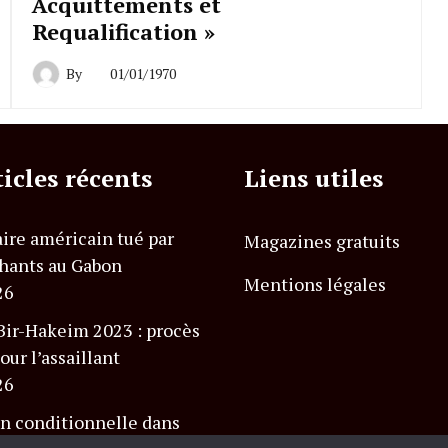
Acquittements et
Requalification »
By
01/01/1970
ticles récents
Liens utiles
ire américain tué par
Magazines gratuits
hants au Gabon
Mentions légales
26
Bir-Hakeim 2023 : procès
our l’assaillant
26
n conditionnelle dans