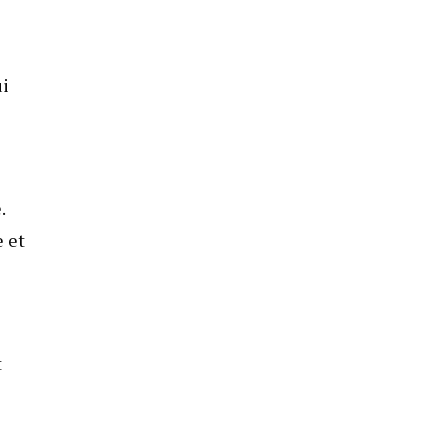
ui
.
e et
t