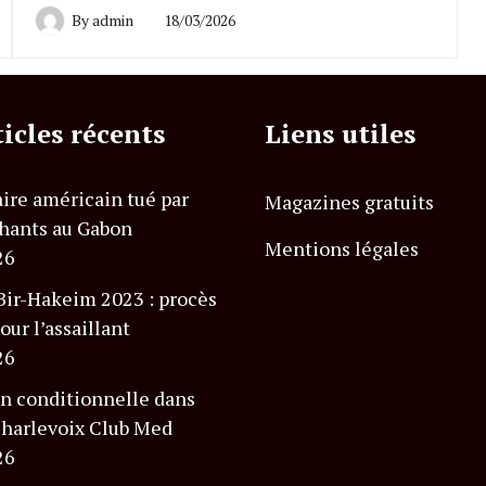
By
admin
18/03/2026
ticles récents
Liens utiles
ire américain tué par
Magazines gratuits
hants au Gabon
Mentions légales
26
Bir-Hakeim 2023 : procès
our l’assaillant
26
n conditionnelle dans
 Charlevoix Club Med
26