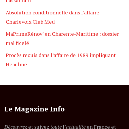
l’assaillant
Absolution conditionnelle dans l’affaire
Charlevoix Club Med
MaPrimeRénov’ en Charente-Maritime : dossier
mal ficelé
Procès requis dans l’affaire de 1989 impliquant
Heaulme
Le Magazine Info
Découvrez
et suivez
toute
l’
actualité
en France et