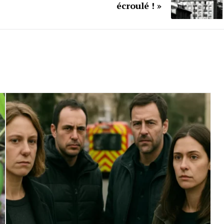
écroulé ! »