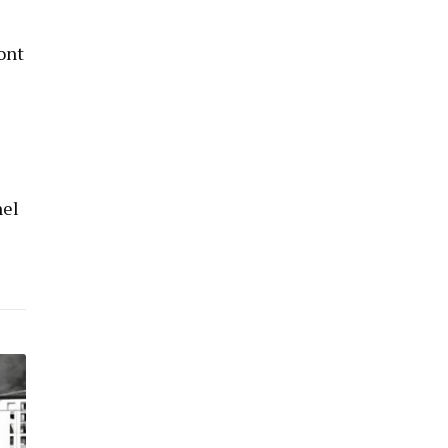
ont
nel