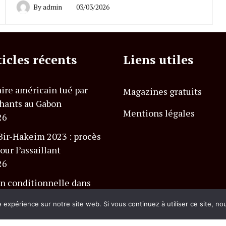
By
admin
03/03/2026
ticles récents
Liens utiles
ire américain tué par
Magazines gratuits
hants au Gabon
Mentions légales
26
Bir-Hakeim 2023 : procès
our l’assaillant
26
n conditionnelle dans
 Charlevoix Club Med
e expérience sur notre site web. Si vous continuez à utiliser ce site, n
26