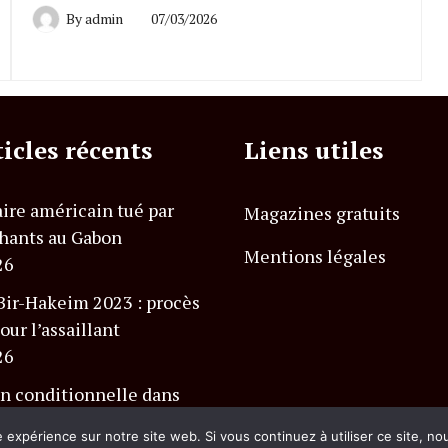
By
admin
07/03/2026
ticles récents
Liens utiles
ire américain tué par
Magazines gratuits
hants au Gabon
Mentions légales
26
Bir-Hakeim 2023 : procès
our l’assaillant
26
n conditionnelle dans
 Charlevoix Club Med
e expérience sur notre site web. Si vous continuez à utiliser ce site, n