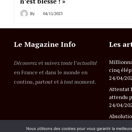
n’est blessé ! »
By
04/11/2023
Le Magazine Info
Les ar
Millionna
Découvrez
et suivez
toute
l’
actualité
cinq élép
en France et dans le monde en
24/04/20
continu, partout et à
tout
moment.
Attentat 
attendu p
24/04/20
Absolutio
l’affaire
Nous utilisons des cookies pour vous garantir la meilleur