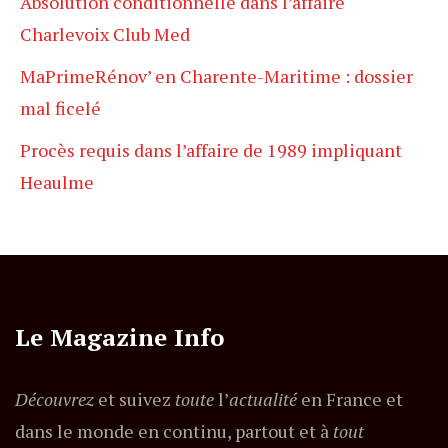
Absolution conditionnelle dans l’affaire
Charlevoix Club Med
MaPrimeRénov’ en Charente-Maritime : dossier
mal ficelé
Procès requis dans l’affaire de 1989 impliquant
Heaulme
Le Magazine Info
Découvrez
et suivez
toute
l’
actualité
en France et
dans le monde en continu, partout et à
tout