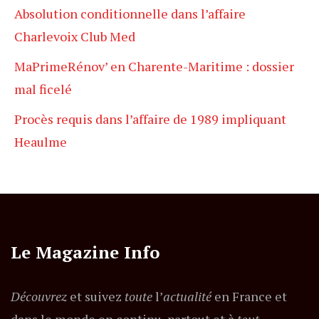
Absolution conditionnelle dans l’affaire
Charlevoix Club Med
MaPrimeRénov’ en Charente-Maritime : dossier
mal ficelé
Procès requis dans l’affaire de 1989 impliquant
Heaulme
Le Magazine Info
Découvrez
et suivez
toute
l’
actualité
en France et