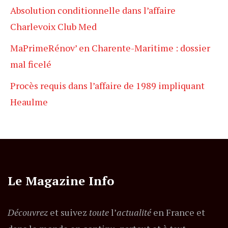
Absolution conditionnelle dans l’affaire
Charlevoix Club Med
MaPrimeRénov’ en Charente-Maritime : dossier
mal ficelé
Procès requis dans l’affaire de 1989 impliquant
Heaulme
Le Magazine Info
Découvrez
et suivez
toute
l’
actualité
en France et