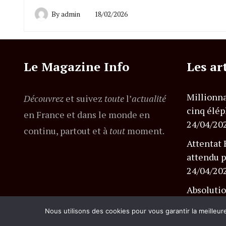
By
admin
18/02/2026
Le Magazine Info
Les ar
Millionna
Découvrez
et suivez
toute
l’
actualité
cinq élép
en France et dans le monde en
24/04/20
continu, partout et à
tout
moment.
Attentat 
attendu p
24/04/20
Absolutio
l’affaire
Nous utilisons des cookies pour vous garantir la meilleur
24/04/20