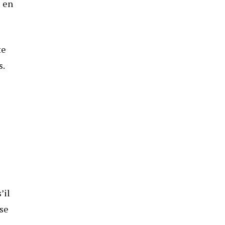
s en
te
s.
’il
ise