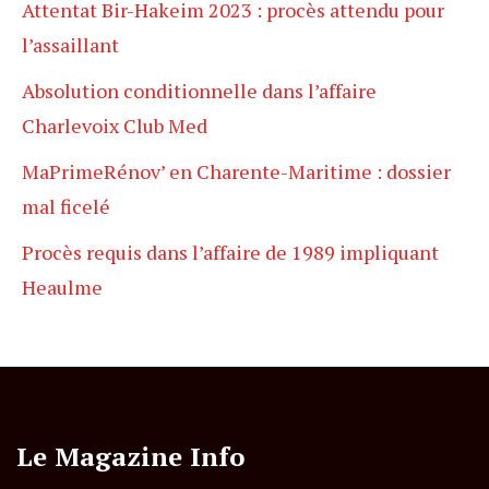
Attentat Bir-Hakeim 2023 : procès attendu pour
l’assaillant
Absolution conditionnelle dans l’affaire
Charlevoix Club Med
MaPrimeRénov’ en Charente-Maritime : dossier
mal ficelé
Procès requis dans l’affaire de 1989 impliquant
Heaulme
Le Magazine Info