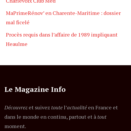
Charlevoix Club Med
MaPrimeRénov’ en Charente-Maritime : dossier
mal ficelé
Procès requis dans l’affaire de 1989 impliquant
Heaulme
Le Magazine Info
Découvrez
et suivez
toute
l’
actualité
en France et
dans le monde en continu, partout et à
tout
moment.