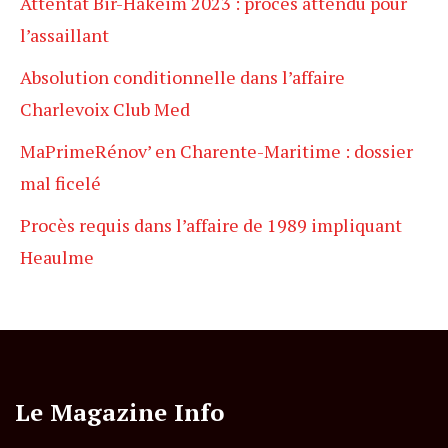
Attentat Bir-Hakeim 2023 : procès attendu pour
l’assaillant
Absolution conditionnelle dans l’affaire
Charlevoix Club Med
MaPrimeRénov’ en Charente-Maritime : dossier
mal ficelé
Procès requis dans l’affaire de 1989 impliquant
Heaulme
Le Magazine Info