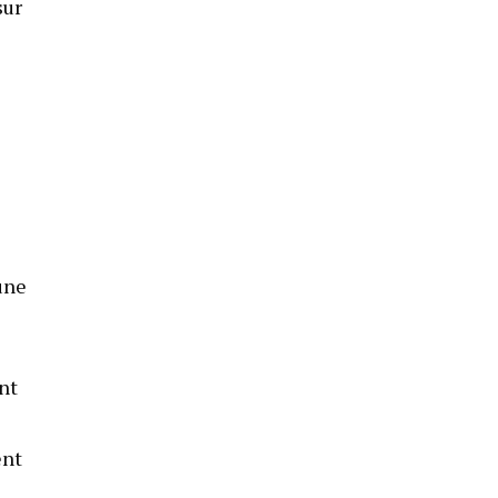
sur
une
nt
ent