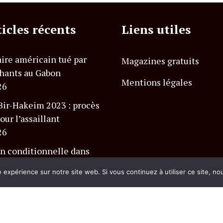
ticles récents
Liens utiles
ire américain tué par
Magazines gratuits
hants au Gabon
Mentions légales
26
Bir-Hakeim 2023 : procès
our l’assaillant
26
n conditionnelle dans
 Charlevoix Club Med
e expérience sur notre site web. Si vous continuez à utiliser ce site, n
26