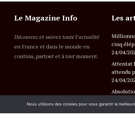
Le Magazine Info
Les ar
Millionna
Découvrez
et suivez
toute
l’
actualité
cinq élép
en France et dans le monde en
24/04/20
continu, partout et à
tout
moment.
Attentat 
attendu p
24/04/20
Absolutio
l’affaire
Nous utilisons des cookies pour vous garantir la meilleur
24/04/20
© Copyright flashexpress.fr. Tous droits réservés.