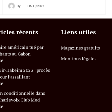
By
08/11/2023
ticles récents
Liens utiles
ire américain tué par
Magazines gratuits
hants au Gabon
Mentions légales
26
Bir-Hakeim 2023 : procès
our l’assaillant
26
n conditionnelle dans
 Charlevoix Club Med
26