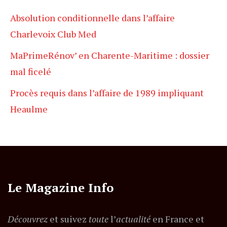
Absolution conditionnelle dans l’affaire
Charlevoix Club Med
MaPrimeRénov’ en Charente-Maritime : dossier
mal ficelé
Procès requis dans l’affaire de 1989 impliquant
Heaulme
Le Magazine Info
Découvrez
et suivez
toute
l’
actualité
en France et