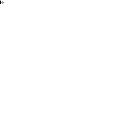
le
ur