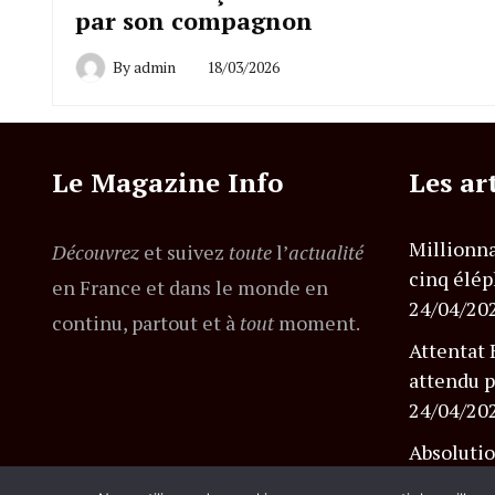
par son compagnon
By
admin
18/03/2026
Le Magazine Info
Les ar
Millionna
Découvrez
et suivez
toute
l’
actualité
cinq élép
en France et dans le monde en
24/04/20
continu, partout et à
tout
moment.
Attentat 
attendu p
24/04/20
Absolutio
l’affaire