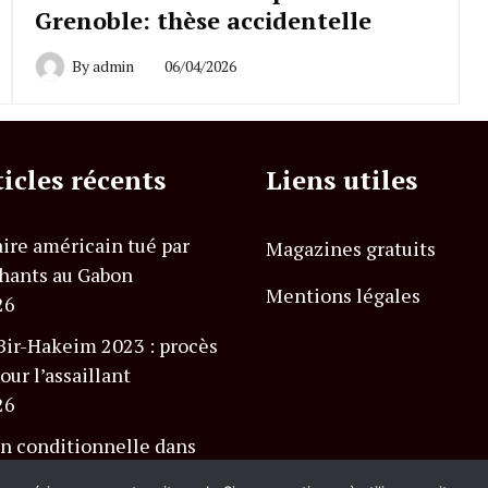
Grenoble: thèse accidentelle
By
admin
06/04/2026
ticles récents
Liens utiles
ire américain tué par
Magazines gratuits
hants au Gabon
Mentions légales
26
Bir-Hakeim 2023 : procès
our l’assaillant
26
n conditionnelle dans
 Charlevoix Club Med