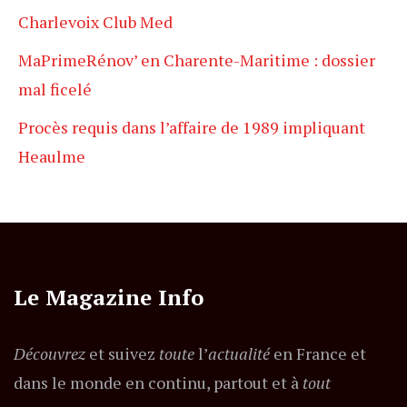
Charlevoix Club Med
MaPrimeRénov’ en Charente-Maritime : dossier
mal ficelé
Procès requis dans l’affaire de 1989 impliquant
Heaulme
Le Magazine Info
Découvrez
et suivez
toute
l’
actualité
en France et
dans le monde en continu, partout et à
tout