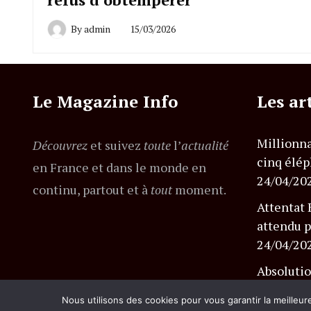
By
admin
15/03/2026
Le Magazine Info
Les ar
Millionna
Découvrez
et suivez
toute
l’
actualité
cinq élép
en France et dans le monde en
24/04/20
continu, partout et à
tout
moment.
Attentat 
attendu p
24/04/20
Absolutio
l’affaire
Nous utilisons des cookies pour vous garantir la meilleur
24/04/20