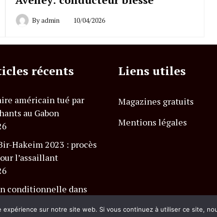
By
admin
10/04/2026
ticles récents
Liens utiles
ire américain tué par
Magazines gratuits
hants au Gabon
Mentions légales
26
Bir-Hakeim 2023 : procès
our l’assaillant
26
n conditionnelle dans
 Charlevoix Club Med
e expérience sur notre site web. Si vous continuez à utiliser ce site, n
26