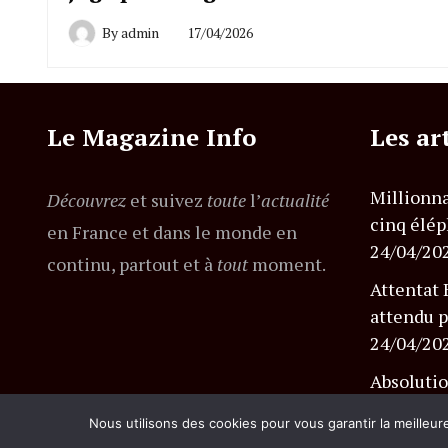
By
admin
17/04/2026
Le Magazine Info
Les ar
Millionna
Découvrez
et suivez
toute
l’
actualité
cinq élép
en France et dans le monde en
24/04/20
continu, partout et à
tout
moment.
Attentat 
attendu p
24/04/20
Absolutio
l’affaire
Nous utilisons des cookies pour vous garantir la meilleur
24/04/20