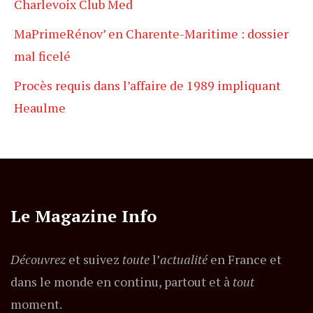
Charlevoix Club Med
MaPrimeRénov’ en Charente-Maritime : dossier
mal ficelé
Procès requis dans l’affaire de 1989 impliquant
Heaulme
Le Magazine Info
Découvrez
et suivez
toute
l’
actualité
en France et
dans le monde en continu, partout et à
tout
moment.